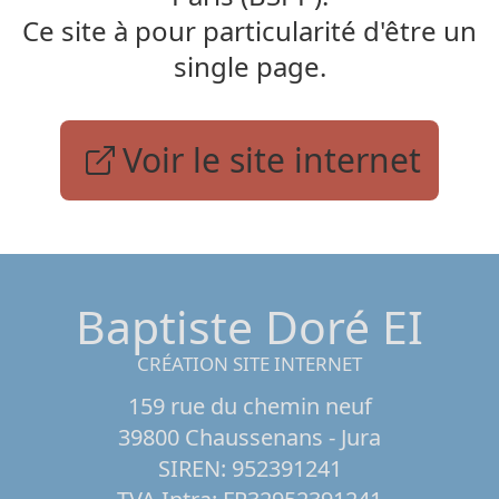
Ce site à pour particularité d'être un
single page.
Voir le site internet
Baptiste Doré EI
CRÉATION SITE INTERNET
159 rue du chemin neuf
39800 Chaussenans - Jura
SIREN: 952391241