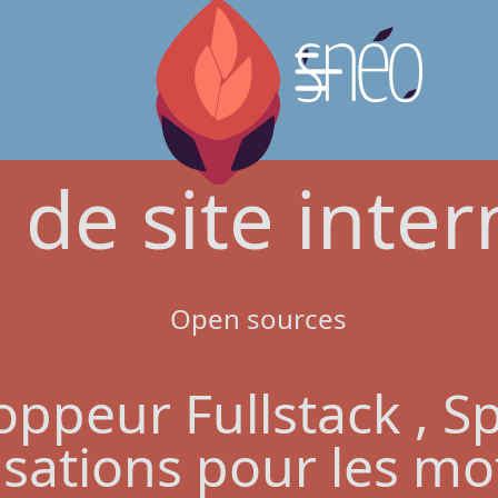
Actus
Contact
 de site intern
ppeur Fullstack , Sp
sations pour les mo