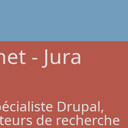
et - Jura
écialiste Drupal,
teurs de recherche