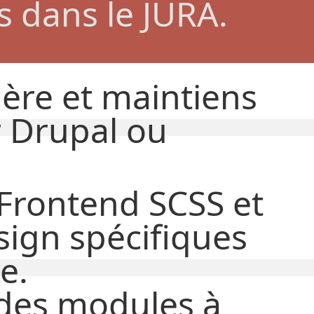
s dans le JURA.
gère
et
maintiens
r Drupal ou
 Frontend SCSS et
sign spécifiques
e.
des modules à